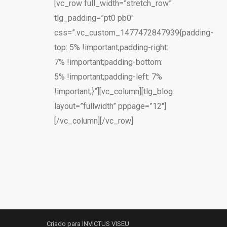
[vc_row full_width=”stretch_row”
tlg_padding=”pt0 pb0″
css=”.vc_custom_1477472847939{padding-
top: 5% !important;padding-right:
7% !important;padding-bottom:
5% !important;padding-left: 7%
!important;}”][vc_column][tlg_blog
layout=”fullwidth” pppage=”12″]
[/vc_column][/vc_row]
Criado para INVICTUS VISEU