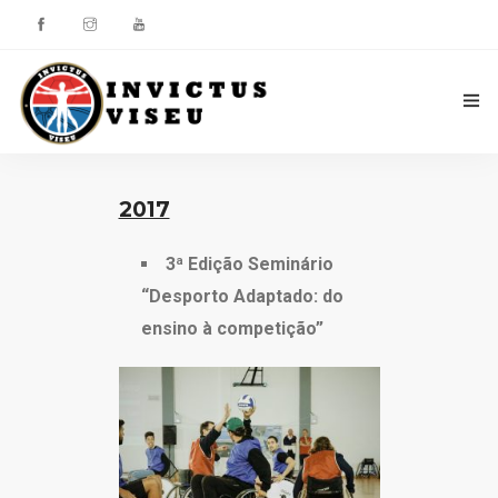
HOME
2017
ASSOCIAÇÃO
3ª Edição Seminário
SERVIÇOS
“Desporto Adaptado: do
ensino à competição”
EQUIPA TÉCNICA
DEPARTAMENTO DA ÉTICA DESPORTIVA
COMO APOIAR
CONTACTOS