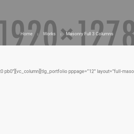
Home
Works
Masonry Full 3 Columns
t0 pb0″][vc_column][tlg_portfolio pppage=”12″ layout=”full-maso